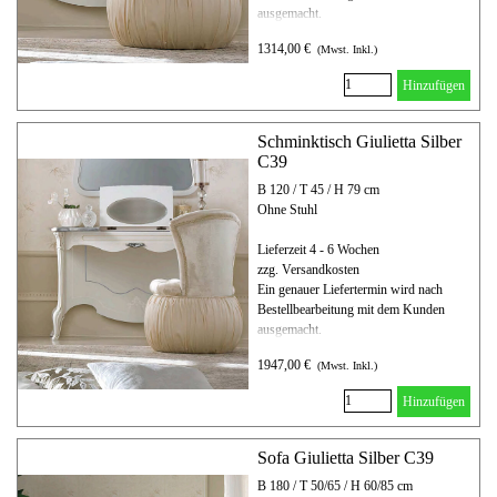
ausgemacht.
1314,00 €
(Mwst. Inkl.)
Hinzufügen
Schminktisch Giulietta Silber
C39
B 120 / T 45 / H 79 cm
Ohne Stuhl
Lieferzeit 4 - 6 Wochen
zzg. Versandkosten
Ein genauer Liefertermin wird nach
Bestellbearbeitung mit dem Kunden
ausgemacht.
1947,00 €
(Mwst. Inkl.)
Hinzufügen
Sofa Giulietta Silber C39
B 180 / T 50/65 / H 60/85 cm