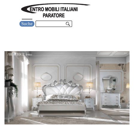
Direkt zum Seiteninhalt
Menü überspringen
Suche
Schlafzimmer Giulietta Silver C39