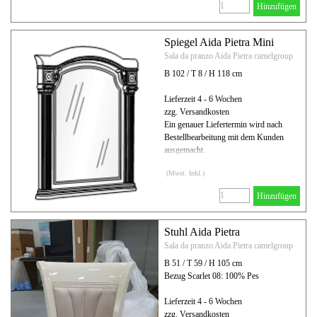
Hinzufügen
Spiegel Aida Pietra Mini
Sala da pranzo Aida Pietra camelgroup
B 102 / T 8 / H 118 cm
Lieferzeit 4 - 6 Wochen
zzg. Versandkosten
Ein genauer Liefertermin wird nach
Bestellbearbeitung mit dem Kunden
ausgemacht.
(Mwst. Inkl.)
Hinzufügen
Stuhl Aida Pietra
Sala da pranzo Aida Pietra camelgroup
B 51 / T 59 / H 105 cm
Bezug Scarlet 08: 100% Pes
Lieferzeit 4 - 6 Wochen
zzg. Versandkosten