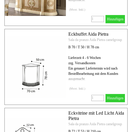
(Mwst. Inkl.)
Hinzufügen
Eckbuffet Aida Pietra
Sala da pranzo Aida Pietra camelgroup
B 70 / T 50 / H 78 cm
Lieferzeit 4 - 6 Wochen
zzg. Versandkosten
Ein genauer Liefertermin wird nach
Bestellbearbeitung mit dem Kunden
ausgemacht.
(Mwst. Inkl.)
Hinzufügen
Eckvitrine mit Led Licht Aida
Pietra
Sala da pranzo Aida Pietra camelgroup
B 72 / T 53 / H 210 cm